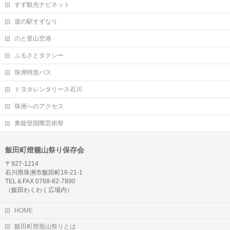
すず観光ナビネット
道の駅すずなり
のと里山空港
ふるさとタクシー
珠洲特急バス
トヨタレンタリース石川
珠洲へのアクセス
奥能登国際芸術祭
飯田町燈籠山祭り保存会
〒927-1214
石川県珠洲市飯田町16-21-1
TEL＆FAX 0768-82-7890
（飯田わくわく広場内）
HOME
飯田町燈籠山祭りとは