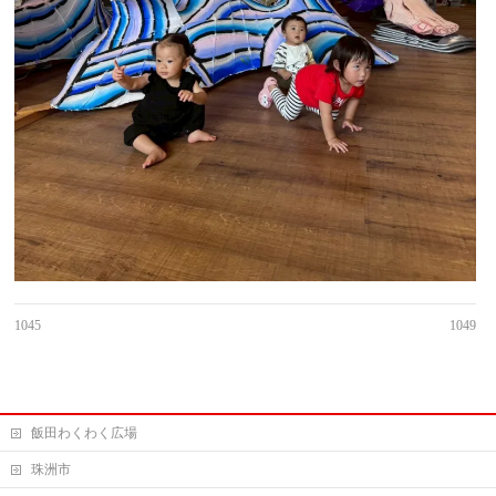
1045
1049
飯田わくわく広場
珠洲市