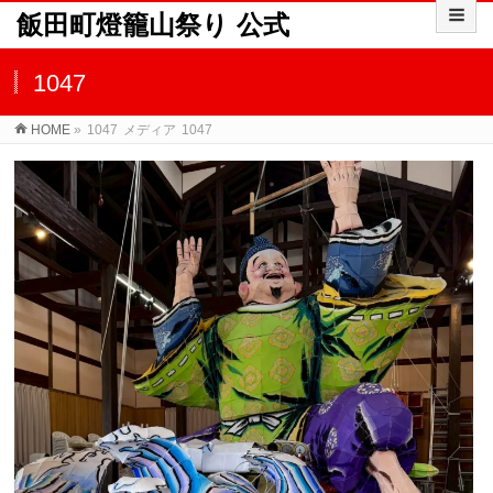
飯田町燈籠山祭り 公式
1047
HOME
»
1047
メディア
1047