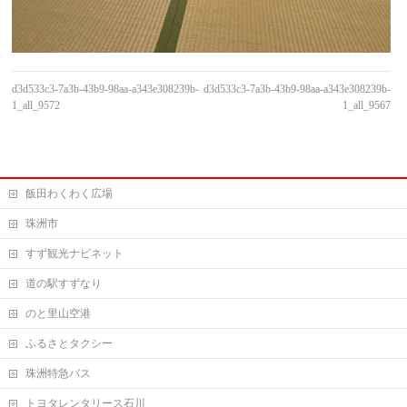
d3d533c3-7a3b-43b9-98aa-a343e308239b-
d3d533c3-7a3b-43b9-98aa-a343e308239b-
1_all_9572
1_all_9567
飯田わくわく広場
珠洲市
すず観光ナビネット
道の駅すずなり
のと里山空港
ふるさとタクシー
珠洲特急バス
トヨタレンタリース石川