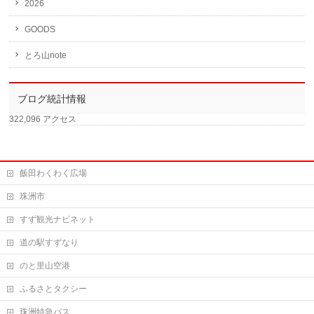
2026
GOODS
とろ山note
ブログ統計情報
322,096 アクセス
飯田わくわく広場
珠洲市
すず観光ナビネット
道の駅すずなり
のと里山空港
ふるさとタクシー
珠洲特急バス