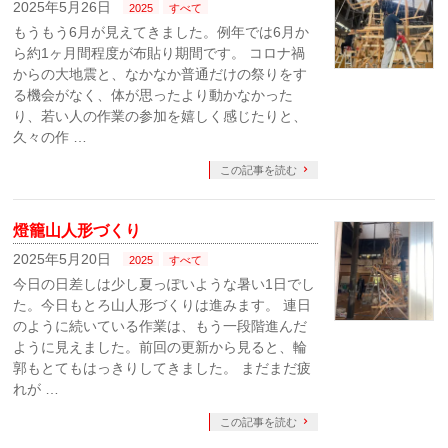
2025年5月26日
2025
すべて
もうもう6月が見えてきました。例年では6月か
ら約1ヶ月間程度が布貼り期間です。 コロナ禍
からの大地震と、なかなか普通だけの祭りをす
る機会がなく、体が思ったより動かなかった
り、若い人の作業の参加を嬉しく感じたりと、
久々の作 …
この記事を読む
燈籠山人形づくり
2025年5月20日
2025
すべて
今日の日差しは少し夏っぽいような暑い1日でし
た。今日もとろ山人形づくりは進みます。 連日
のように続いている作業は、もう一段階進んだ
ように見えました。前回の更新から見ると、輪
郭もとてもはっきりしてきました。 まだまだ疲
れが …
この記事を読む