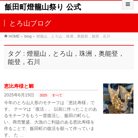
飯田町燈籠山祭り 公式
とろ山ブログ
HOME
»
blog
»
燈籠山，とろ山，珠洲，奥能登，能登，石川
タグ : 燈籠山，とろ山，珠洲，奥能登，
能登，石川
恵比寿様と鯛
2025年6月19日
2025
すべて
今年のとろ山人形のモチーフは「恵比寿様」で
す。 テーマは「復活」。 以前に作ったことのあ
るモチーフをもう一度復活し、飯田の町らし
い、商売繁盛、大漁のご利益のある恵比寿様を
作ることで、飯田町の復活を願って作っていま
す。 た …