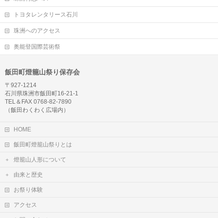
トヨタレンタリース石川
珠洲へのアクセス
奥能登国際芸術祭
飯田町燈籠山祭り保存会
〒927-1214
石川県珠洲市飯田町16-21-1
TEL＆FAX 0768-82-7890
（飯田わくわく広場内）
HOME
飯田町燈籠山祭りとは
燈籠山人形について
由来と歴史
お祭り体験
アクセス