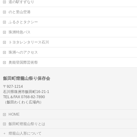
道の駅すずなり
のと里山空港
ふるさとタクシー
珠洲特急バス
トヨタレンタリース石川
珠洲へのアクセス
奥能登国際芸術祭
飯田町燈籠山祭り保存会
〒927-1214
石川県珠洲市飯田町16-21-1
TEL＆FAX 0768-82-7890
（飯田わくわく広場内）
HOME
飯田町燈籠山祭りとは
燈籠山人形について