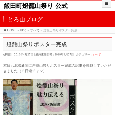
飯田町燈籠山祭り 公式
とろ山ブログ
HOME
»
blog
»
すべて
»
燈籠山祭りポスター完成
燈籠山祭りポスター完成
投稿日 : 2018年4月27日
最終更新日時 : 2018年4月27日
カテゴリー :
すべて
本日も北國新聞に燈籠山祭りポスター完成の記事を掲載していただ
きました（２日連チャン）