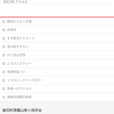
322,191 アクセス
飯田わくわく広場
珠洲市
すず観光ナビネット
道の駅すずなり
のと里山空港
ふるさとタクシー
珠洲特急バス
トヨタレンタリース石川
珠洲へのアクセス
奥能登国際芸術祭
飯田町燈籠山祭り保存会