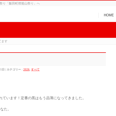
る祭り「飯田町燈籠山祭り」へ
HOME
てます
す
月1日
カテゴリー :
2026
,
すべて
れています！定番の黒はもう品薄になってきました。
あなた。