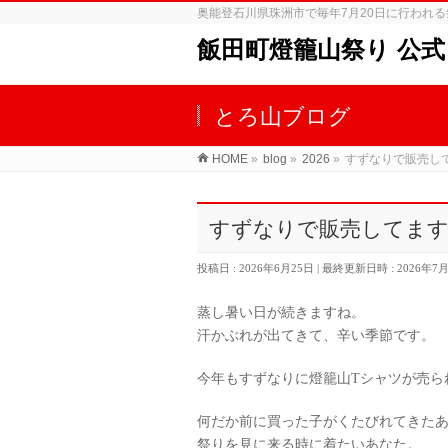
奥能登石川県珠洲市で毎年7月20日に行われ
飯田町燈籠山祭り 公式
とろ山ブログ
HOME
»
blog
»
2026
»
すずなりで販売し
すずなりで販売してま
投稿日 : 2026年6月25日
最終更新日時 : 2026年7
蒸し暑い日が続きますね。
汗かぶれが出てきて、辛い季節です。
今年もすずなりに燈籠山Tシャツが売ら
何だか前に買った子がくたびれてきた
祭りを見に来る時に着たいあなた。