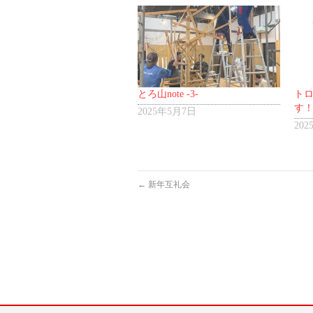
とろ山note -3-
トロ
す
2025年5月7日
20
←
新年互礼会