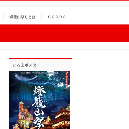
燈籠山祭りとは
ＧＯＯＤＳ
とろ山ポスター