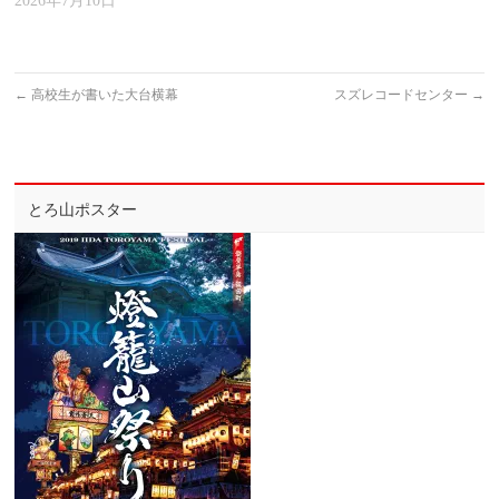
2026年7月10日
←
高校生が書いた大台横幕
スズレコードセンター
→
とろ山ポスター