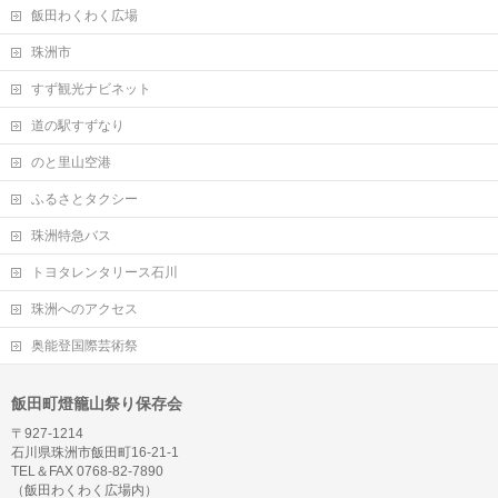
飯田わくわく広場
珠洲市
すず観光ナビネット
道の駅すずなり
のと里山空港
ふるさとタクシー
珠洲特急バス
トヨタレンタリース石川
珠洲へのアクセス
奥能登国際芸術祭
飯田町燈籠山祭り保存会
〒927-1214
石川県珠洲市飯田町16-21-1
TEL＆FAX 0768-82-7890
（飯田わくわく広場内）