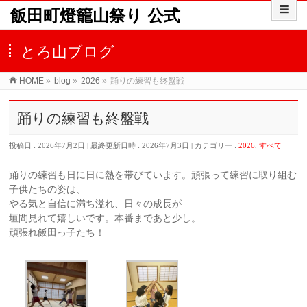
飯田町燈籠山祭り 公式
とろ山ブログ
HOME
»
blog
»
2026
»
踊りの練習も終盤戦
踊りの練習も終盤戦
投稿日 : 2026年7月2日
最終更新日時 : 2026年7月3日
カテゴリー :
2026
,
すべて
踊りの練習も日に日に熱を帯びています。頑張って練習に取り組む
子供たちの姿は、
やる気と自信に満ち溢れ、日々の成長が
垣間見れて嬉しいです。本番まであと少し。
頑張れ飯田っ子たち！