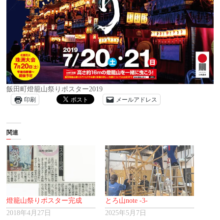
飯田町燈籠山祭りポスター2019
印刷
メールアドレス
関連
燈籠山祭りポスター完成
とろ山note -3-
2018年4月27日
2025年5月7日