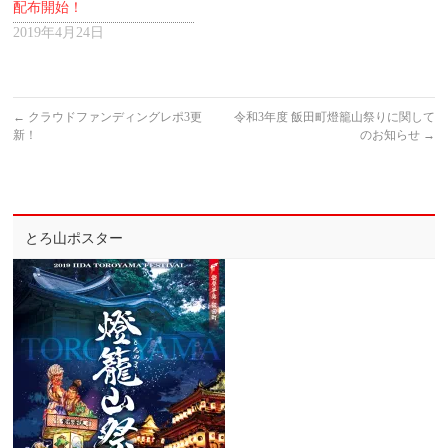
配布開始！
2019年4月24日
←
クラウドファンディングレポ3更
令和3年度 飯田町燈籠山祭りに関して
新！
のお知らせ
→
とろ山ポスター