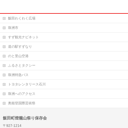
飯田わくわく広場
珠洲市
すず観光ナビネット
道の駅すずなり
のと里山空港
ふるさとタクシー
珠洲特急バス
トヨタレンタリース石川
珠洲へのアクセス
奥能登国際芸術祭
飯田町燈籠山祭り保存会
〒927-1214